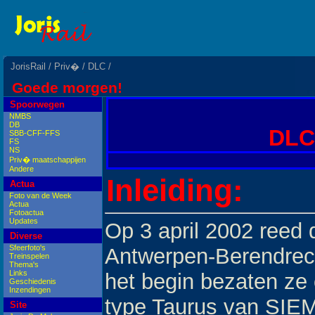
JorisRail
/
Priv�
/
DLC
/
Goede morgen!
Spoorwegen
NMBS
DB
DLC 
SBB-CFF-FFS
FS
NS
Priv� maatschappijen
Andere
Inleiding:
Actua
Foto van de Week
Actua
Fotoactua
Updates
Op 3 april 2002 reed 
Diverse
Sfeerfoto's
Antwerpen-Berendrec
Treinspelen
Thema's
Links
het begin bezaten ze
Geschiedenis
Inzendingen
type Taurus van SIEM
Site