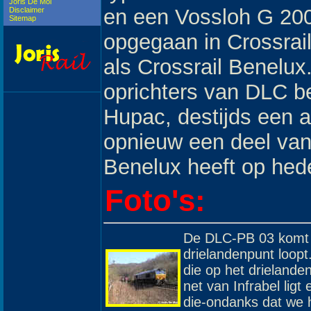
Joris De Mol
en een Vossloh G 20
Disclaimer
Sitemap
opgegaan in Crossrail
als Crossrail Benelux
oprichters van DLC be
Hupac, destijds een 
opnieuw een deel van 
Benelux heeft op hede
Foto's:
De DLC-PB 03 komt ui
drielandenpunt loop
die op het drielande
net van Infrabel lig
die-ondanks dat we h