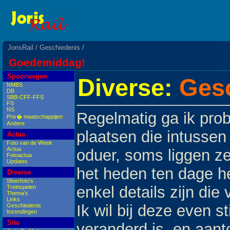
JorisRail
/
Geschiedenis
/
Goedemiddag!
Spoorwegen
Diverse:
Gesc
NMBS
DB
SBB-CFF-FFS
FS
NS
Regelmatig ga ik prob
Priv� maatschappijen
Andere
plaatsen die intussen
Actua
Foto van de Week
Actua
oduer, soms liggen z
Fotoactua
Updates
het heden ten dage he
Diverse
Sfeerfoto's
enkel details zijn die 
Treinspelen
Thema's
Links
Ik wil bij deze even st
Geschiedenis
Inzendingen
Site
veranderd is, en aant