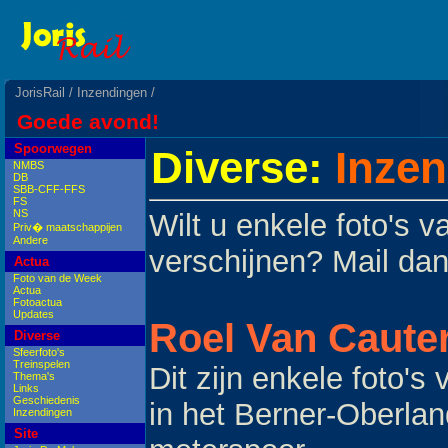
JorisRail
/
Inzendingen
/
Goede avond!
Spoorwegen
Diverse:
Inzen
NMBS
DB
SBB-CFF-FFS
FS
NS
Wilt u enkele foto's 
Priv� maatschappijen
Andere
verschijnen? Mail da
Actua
Foto van de Week
Actua
Fotoactua
Updates
Roel Van Caute
Diverse
Sfeerfoto's
Treinspelen
Dit zijn enkele foto'
Thema's
Links
Geschiedenis
in het Berner-Oberlan
Inzendingen
Site