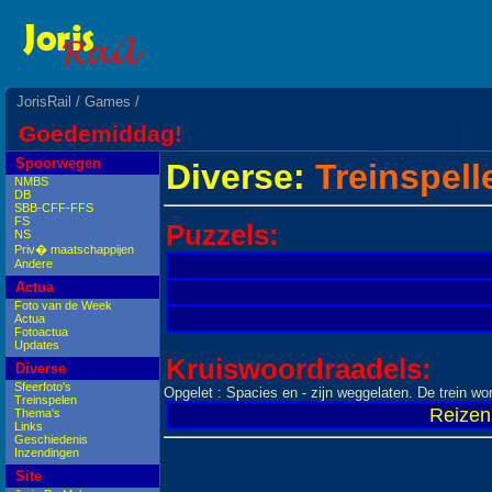
JorisRail
/
Games
/
Goedemiddag!
Spoorwegen
Diverse:
Treinspelle
NMBS
DB
SBB-CFF-FFS
FS
Puzzels:
NS
Priv� maatschappijen
Andere
Actua
Foto van de Week
Actua
Fotoactua
Updates
Kruiswoordraadels:
Diverse
Sfeerfoto's
Opgelet : Spacies en - zijn weggelaten. De trein w
Treinspelen
Reizen 
Thema's
Links
Geschiedenis
Inzendingen
Site