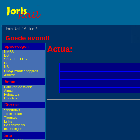
JorisRail
/
Actua
/
Goede avond!
Spoorwegen
Actua:
NMBS
DB
SBB-CFF-FFS
FS
NS
Priv� maatschappijen
Andere
Actua
Foto van de Week
Actua
Fotoactua
Updates
Diverse
Sfeerfoto's
Treinspelen
Thema's
Links
Geschiedenis
Inzendingen
Site