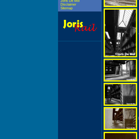
Joris De Mol
Disclaimer
Sitemap