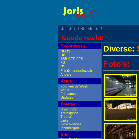
JorisRail
/
Sfeerfoto's
/
Goede nacht!
Spoorwegen
Diverse:
S
NMBS
DB
SBB-CFF-FFS
Foto's:
FS
NS
Priv� maatschappijen
Andere
Actua
Foto van de Week
Actua
Fotoactua
Updates
Diverse
Sfeerfoto's
Treinspelen
Thema's
Links
Geschiedenis
Inzendingen
Site