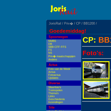
JorisRail
/
Priv�
/
CP
/
BB1200
/
Goedemiddag!
Spoorwegen
CP:
BB1
NMBS
DB
SBB-CFF-FFS
FS
Foto's:
NS
Priv� maatschappijen
Andere
Actua
Foto van de Week
Actua
Fotoactua
Updates
Diverse
Sfeerfoto's
Treinspelen
Thema's
Links
Geschiedenis
Inzendingen
Site