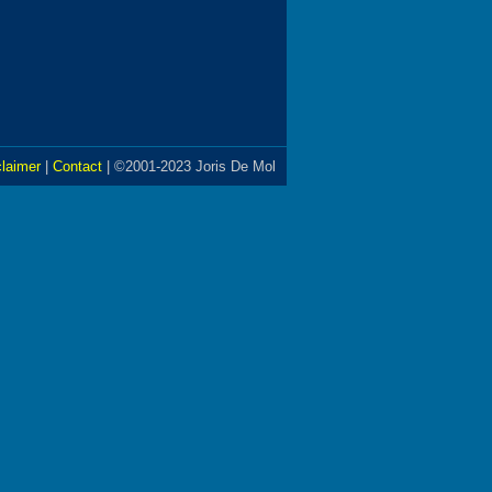
claimer
|
Contact
| ©2001-2023 Joris De Mol