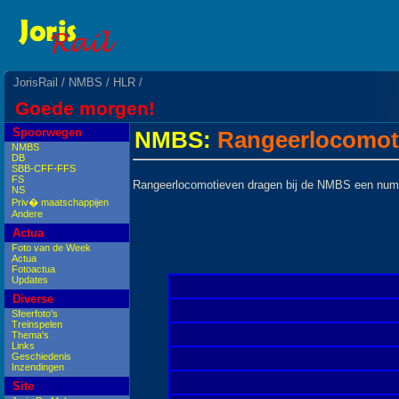
JorisRail
/
NMBS
/
HLR
/
Goede morgen!
Spoorwegen
NMBS:
Rangeerlocomot
NMBS
DB
SBB-CFF-FFS
FS
Rangeerlocomotieven dragen bij de NMBS een numm
NS
Priv� maatschappijen
Andere
Actua
Foto van de Week
Actua
Fotoactua
Updates
Diverse
Sfeerfoto's
Treinspelen
Thema's
Links
Geschiedenis
Inzendingen
Site