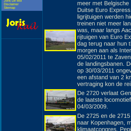
Joris De Mol
meer met Belgische r
Disclaimer
Sitemap
Duitse Euro Express.
ligrijtuigen werden h
treinen niet meer la
was, maar langs Aac
rijtuigen van Euro 
dag terug naar hun 
morgen aan als Inter
05/02/2011 te Zavent
de landingsbanen. D
op 30/03/2011 ongeve
een afstand van 2 k
vertraging kon de re
De 2720 verlaat Gent
de laatste locomotie
04/03/2009.
De 2725 en de 2715 
naar Kopenhagen, m
klimaatcongres. Pepi