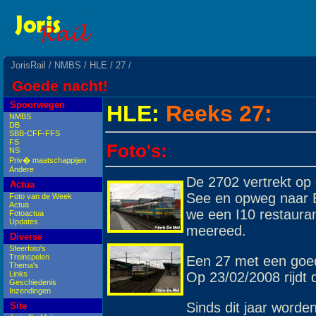
JorisRail
/
NMBS
/
HLE
/
27
/
Goede nacht!
Spoorwegen
HLE:
Reeks 27:
NMBS
DB
SBB-CFF-FFS
FS
Foto's:
NS
Priv� maatschappijen
Andere
De 2702 vertrekt op
Actua
See en opweg naar Br
Foto van de Week
Actua
we een I10 restauran
Fotoactua
Updates
meereed.
Diverse
Sfeerfoto's
Treinspelen
Een 27 met een goed
Thema's
Op 23/02/2008 rijdt 
Links
Geschiedenis
Inzendingen
Sinds dit jaar worde
Site