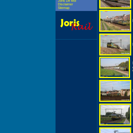
Joris De Mol
Disclaimer
Sitemap