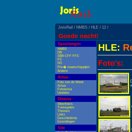
JorisRail
/
NMBS
/
HLE
/
12
/
Goede nacht!
Spoorwegen
HLE:
Re
NMBS
DB
SBB-CFF-FFS
FS
Foto's:
NS
Priv� maatschappijen
Andere
Actua
D
Foto van de Week
Actua
Fotoactua
Updates
Diverse
Sfeerfoto's
Treinspelen
Thema's
Links
Geschiedenis
Inzendingen
Site