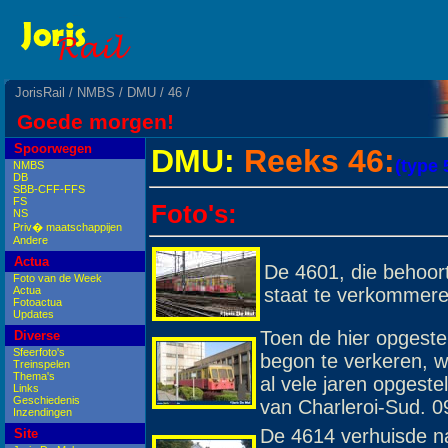
JorisRail
/
NMBS
/
DMU
/
46
/
Goede morgen!
Spoorwegen
DMU:
Reeks 46:
(type 
NMBS
DB
SBB-CFF-FFS
FS
Foto's:
NS
Priv� maatschappijen
Andere
Actua
De 4601, die behoort
Foto van de Week
staat te verkommere
Actua
Fotoactua
Updates
Toen de hier opgeste
Diverse
Sfeerfoto's
begon te verkeren, w
Treinspelen
Thema's
al vele jaren opgeste
Links
Geschiedenis
van Charleroi-Sud. 0
Inzendingen
De 4614 verhuisde na
Site