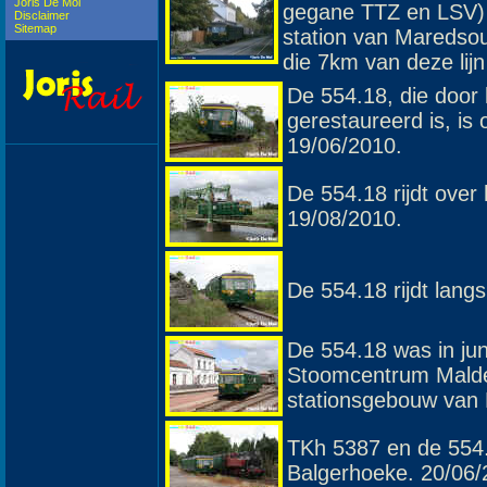
Joris De Mol
gegane TTZ en LSV) 
Disclaimer
Sitemap
station van Maredsous
die 7km van deze lijn
De 554.18, die door 
gerestaureerd is, i
19/06/2010.
De 554.18 rijdt over
19/08/2010.
De 554.18 rijdt langs
De 554.18 was in jun
Stoomcentrum Maldeg
stationsgebouw van
TKh 5387 en de 554.
Balgerhoeke. 20/06/