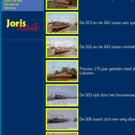
Joris De Mol
Disclaimer
Sitemap
De 813 en de 842 staan aan spo
De 816 en de 843 staan vertrek
Precies 175 jaar geleden reed de
Lokeren.
De 833 rijdt door het besneeuw
De 836 baant zich een weg door