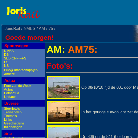
JorisRail
/
NMBS
/
AM
/
75
/
Goede morgen!
Spoorwegen
AM:
AM75:
NMBS
DB
SBB-CFF-FFS
FS
Foto's:
NS
Priv� maatschappijen
Andere
Actua
Foto van de Week
Op 08/10/10 rijd de 801 door M
Actua
Fotoactua
Updates
Diverse
Sfeerfoto's
In het goudgele avonlicht zet de
Treinspelen
Thema's
Links
Geschiedenis
Inzendingen
Site
De 806 en de 841 (beide in vrij 