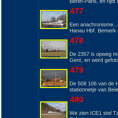
Berlin-Paris, en rijd
477
Een anachronisme... 
Hanau Hbf. Bemerk o
478
De 2357 is opweg me
Gent, en werd gefot
479
De 508 106 van de H
stationnetje van Be
480
We zien ICE1 stel 