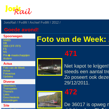
JorisRail
/
FvdW
/
Archief FvdW
/
2012
/
Goede avond!
Spoorwegen
Foto van de Week:
NMBS
DB
SBB-CFF-FFS
FS
471
NS
Priv� maatschappijen
Andere
Actua
Niet kapot te krijge
Foto van de Week
steeds een aantal tr
Actua
Fotoactua
Zo poseert ook deze 
Updates
Diverse
29/12/2011.
Sfeerfoto's
Treinspelen
472
Thema's
Links
Geschiedenis
Inzendingen
De 36017 is opweg m
Site