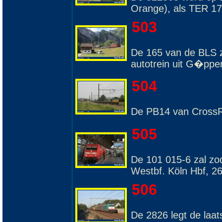
Orange), als TER 17
503
De 165 van de BLS z
autotrein uit G�ppe
504
De PB14 van CrossRa
505
De 101 015-6 zal zo
Westbf. Köln Hbf, 2
506
De 2826 legt de laat