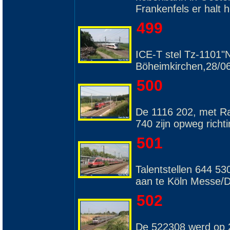
Frankenfels er halt 
499
ICE-T stel Tz-1101"
Böheimkirchen,28/0
500
De 1116 202, met Ra
740 zijn opweg richt
501
Talentstellen 644 5
aan te Köln Messe/D
502
De 522308 werd op 2