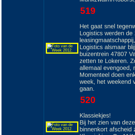
519
Het gaat snel tegenwo
Logistics werden de 
leasingmaatschappij
Logistics alsmaar bl
buizentrein 47807 V
zetten te Lokeren. Zo
allemaal evengoed, m
Momenteel doen enke
week, het weekend v
gaan.
520
Klassiekjes!
Bij het zien van dez
binnenkort afscheid