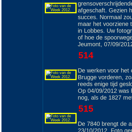
grensoverschrijdend
afgeschaft. Gezien 
succes. Normaal zou 
maar het voorziene t
in Lobbes. Uw fotogr
of hoe de spoorwegen 
Jeumont, 07/09/201
514
De werken voor het 
Brugge vorderen, zoa
reeds enige tijd ges
Op 04/09/2012 was he
nog, als de 1827 me
515
De 7840 brengt de a
23/10/2012. Foto ge