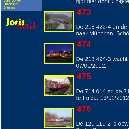
rijdt hier door Ch�t
Joris De Mol
Disclaimer
Sitemap
473
De 218 422-4 en de 
naar München. Schö
474
De 218 494-3 wacht o
07/01/2012.
475
De 714 014 en de 7
te Fulda. 13/01/2012
476
De 120 110-2 is op