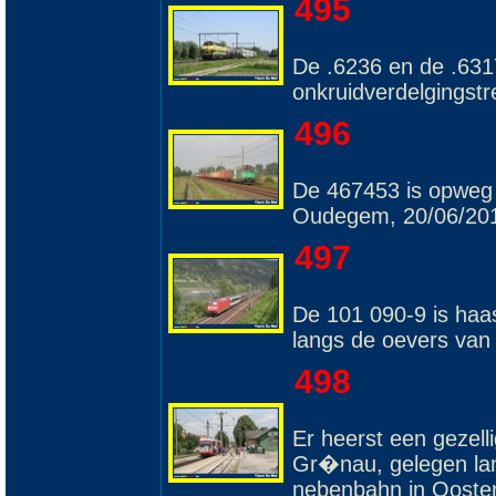
495
De .6236 en de .631
onkruidverdelgingstr
496
De 467453 is opweg m
Oudegem, 20/06/20
497
De 101 090-9 is haa
langs de oevers van
498
Er heerst een gezelli
Gr�nau, gelegen lan
nebenbahn in Oostenr