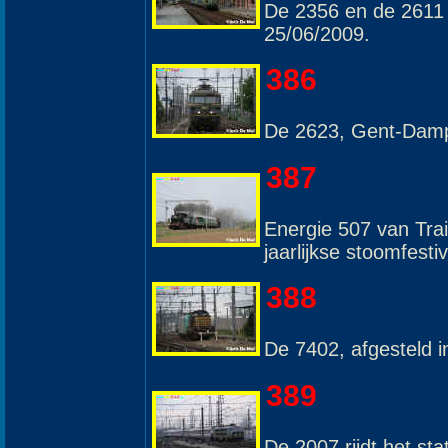
De 2356 en de 2611 
25/06/2009.
386
De 2623, Gent-Damp
387
Energie 507 van Tra
jaarlijkse stoomfesti
388
De 7402, afgesteld 
389
De 2007 rijdt het st