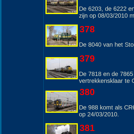
De 6203, de 6222 en
zijn op 08/03/2010 
378
De 8040 van het St
379
De 7818 en de 7865 
vertrekkensklaar te
380
De 988 komt als CR6
op 24/03/2010.
381