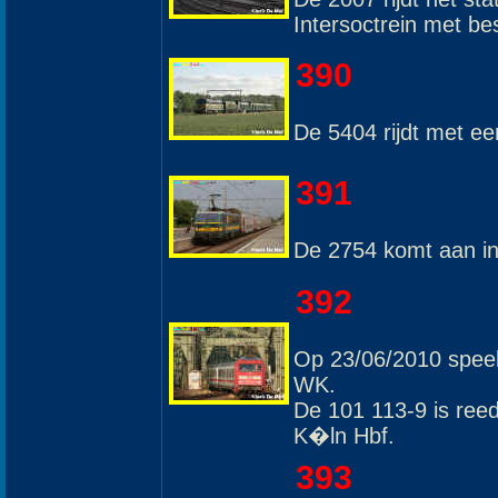
Intersoctrein met b
390
De 5404 rijdt met ee
391
De 2754 komt aan in
392
Op 23/06/2010 speeld
WK.
De 101 113-9 is reed
K�ln Hbf.
393