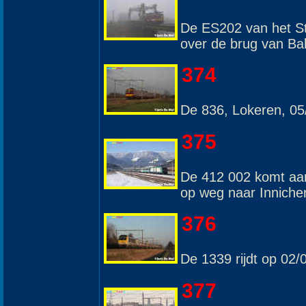
De ES202 van het S
over de brug van Ba
374
De 836, Lokeren, 05
375
De 412 002 komt aan
op weg naar Inniche
376
De 1339 rijdt op 02
377