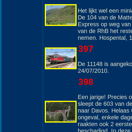
Het lijkt wel een min
De 104 van de Matte
Express op weg van 
van de RhB het reste
nemen. Hospental, 1
397
De 11148 is aangeko
24/07/2010.
398
Een jarige! Precies 
sleept de 603 van d
naar Davos. Helaas w
ongeval, enkele dag
raakten ook 2 eerste 
beschadigd. In deze t