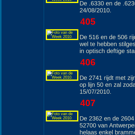
De .6330 en de .6236
24/08/2010.
405
De 516 en de 506 rijd
wel te hebben stilge
in optisch deftige st
406
De 2741 rijdt met zi
op lijn 50 en zal zod
15/07/2010.
407
De 2362 en de 2604 
52700 van Antwerpe
helaas enkel bramme