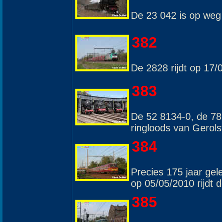
De 23 042 is op weg 
382
De 2828 rijdt op 17
383
De 52 8134-0, de 78
ringloods van Gerols
384
Precies 175 jaar gele
op 05/05/2010 rijdt 
385