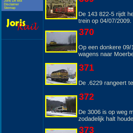
Joris De Mol
Disclaimer
Sitemap
De 143 822-5 rijdt h
trein op 04/07/2009.
370
Op een donkere 09/1
wagens naar Moerb
371
De .6229 rangeert t
372
De 3006 is op weg m
zodadelijk halt houd
373