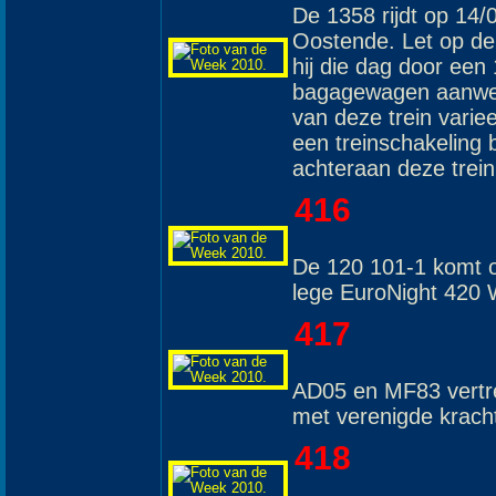
De 1358 rijdt op 14
Oostende. Let op de 
hij die dag door ee
bagagewagen aanwezig
van deze trein variee
een treinschakeling
achteraan deze trein
416
De 120 101-1 komt 
lege EuroNight 420
417
AD05 en MF83 vertre
met verenigde kracht
418