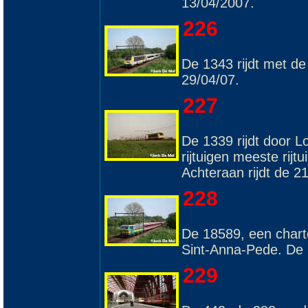
13/04/2007.
226
De 1343 rijdt met d
29/04/07.
227
De 1339 rijdt door L
rijtuigen meeste rijtu
Achteraan rijdt de 2
228
De 18589, een charte
Sint-Anna-Pede. De l
229