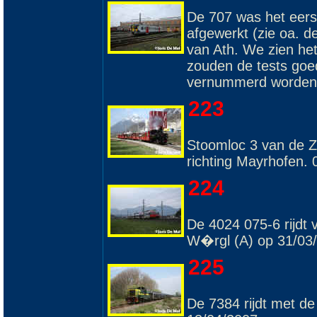
De 707 was het eerst
afgewerkt (zie oa. d
van Ath. We zien het
zouden de tests goed
vernummerd worden t
223
Stoomloc 3 van de Zi
richting Mayrhofen. 
224
De 4024 075-6 rijdt 
W�rgl (A) op 31/03
225
De 7384 rijdt met de