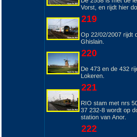
De 2558 is met de l
Vorst, en rijdt hier
219
Op 22/02/2007 rijdt d
Ghislain.
220
De 473 en de 432 ri
Lokeren.
221
RIO stam met nrs 50
37 232-8 wordt op do
station van Anor.
222