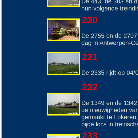
De 443, de 383 en de
hun volgende treind
230
De 2755 en de 2707 
dag in Antwerpen-Ce
231
De 2335 rijdt op 04/
232
De 1349 en de 1342 
de nieuwigheden van 
gemaakt te Lokeren,
bijde locs in treinsch
233