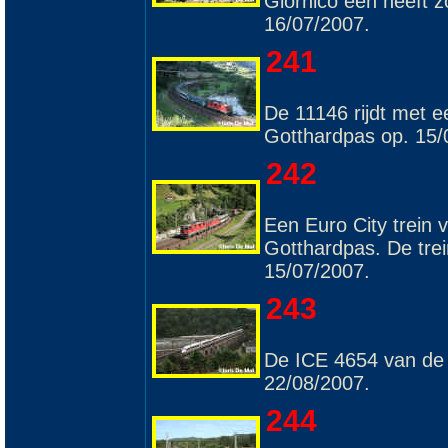
Giornico een heeft 
16/07/2007.
241
De 11146 rijdt met e
Gotthardpas op. 15/
242
Een Euro City trein 
Gotthardpas. De tre
15/07/2007.
243
De ICE 4654 van de N
22/08/2007.
244