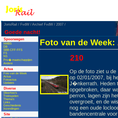
JorisRail
/
FvdW
/
Archief FvdW
/
2007
/
Goede nacht!
Spoorwegen
Foto van de Week:
NMBS
DB
SBB-CFF-FFS
FS
210
NS
Priv� maatschappijen
Andere
Actua
Op de foto ziet u d
Foto van de Week
op 02/01/2007, bij he
Actua
Fotoactua
J�nkerrath. Heden te
Updates
Diverse
opgebroken, daar wa
Sfeerfoto's
perron, lagen zijn h
Treinspelen
Thema's
overgroeit, en de wis
Links
Geschiedenis
nog een oude locloo
Inzendingen
bandencentrale voor 
Site