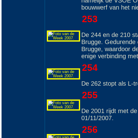
namelijk de VSOE Or
bouwwerf van het ni
253
De 244 en de 210 sta
Brugge. Gedurende 
Brugge, waardoor de
enige verbinding me
254
De 262 stopt als L-t
255
De 2001 rijdt met d
01/11/2007.
256