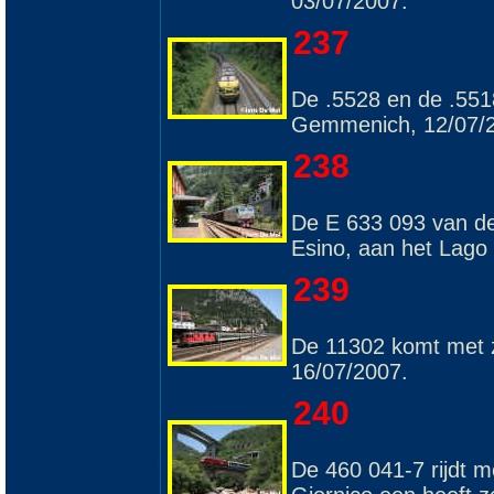
03/07/2007.
237
De .5528 en de .551
Gemmenich, 12/07/
238
De E 633 093 van de 
Esino, aan het Lago
239
De 11302 komt met z
16/07/2007.
240
De 460 041-7 rijdt 