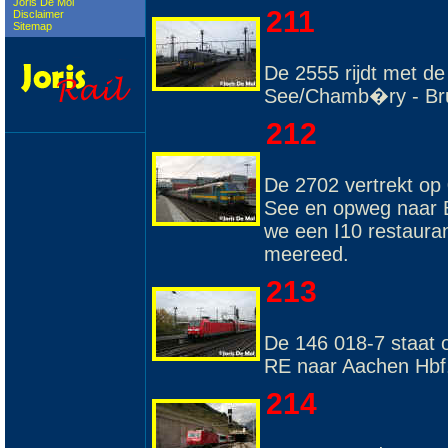
Joris De Mol
211
Disclaimer
Sitemap
De 2555 rijdt met d
See/Chamb�ry - Bru
212
De 2702 vertrekt op
See en opweg naar Br
we een I10 restauran
meereed.
213
De 146 018-7 staat 
RE naar Aachen Hbf
214