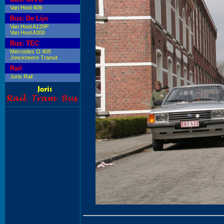
Van Hool 409
Bus: De Lijn
Van Hool A120P
Van Hool A300
Bus: TEC
Mercedes O.405
Jonckheere Transit
Rail
Joris Rail