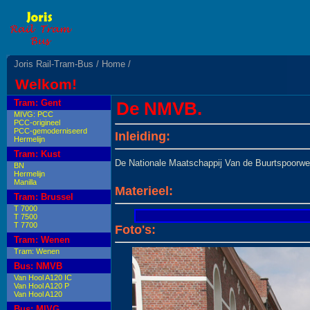
Joris Rail-Tram-Bus
/ Home
/
Welkom!
Tram: Gent
De NMVB.
MIVG: PCC
PCC-origineel
PCC-gemoderniseerd
Inleiding:
Hermelijn
Tram: Kust
De Nationale Maatschappij Van de Buurtspoorwe
BN
Hermelijn
Manilla
Materieel:
Tram: Brussel
T 7000
T 7500
T 7700
Foto's:
Tram: Wenen
Tram: Wenen
Bus: NMVB
Van Hool A120 IC
Van Hool A120 P
Van Hool A120
Bus: MIVG