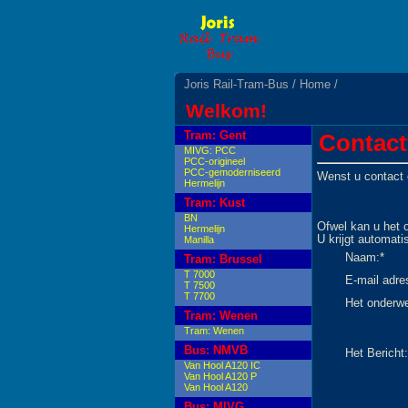
Joris Rail-Tram-Bus
/ Home
/
Welkom!
Tram: Gent
Contact
MIVG: PCC
PCC-origineel
PCC-gemoderniseerd
Wenst u contact 
Hermelijn
Tram: Kust
BN
Ofwel kan u het o
Hermelijn
U krijgt automati
Manilla
Naam:*
Tram: Brussel
T 7000
E-mail adre
T 7500
T 7700
Het onderwe
Tram: Wenen
Tram: Wenen
Bus: NMVB
Het Bericht:
Van Hool A120 IC
Van Hool A120 P
Van Hool A120
Bus: MIVG