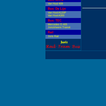
Van Hool 409
Bus: De Lijn
Van Hool A120P
Van Hool A300
Bus: TEC
Mercedes O.405
Jonckheere Transit
Rail
Joris Rail