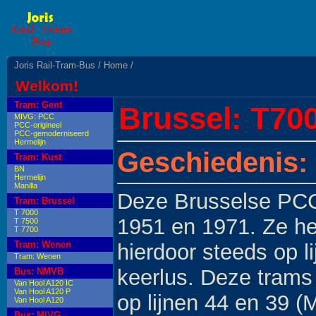
Joris Rail-Tram-Bus
/ Home
/
Welkom!
Tram: Gent
Brussel: T70
MIVG: PCC
PCC-origineel
PCC-gemoderniseerd
Hermelijn
Geschiedenis:
Tram: Kust
BN
Hermelijn
Manilla
Deze Brusselse PC
Tram: Brussel
T 7000
1951 en 1971. Ze he
T 7500
T 7700
Tram: Wenen
hierdoor steeds op l
Tram: Wenen
keerlus. Deze trams 
Bus: NMVB
Van Hool A120 IC
Van Hool A120 P
op lijnen 44 en 39 
Van Hool A120
Bus: MIVG