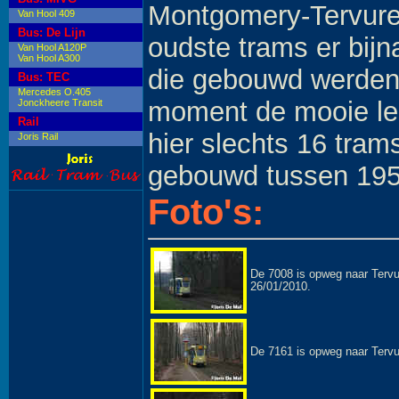
Montgomery-Tervure
Van Hool 409
Bus: De Lijn
oudste trams er bijna
Van Hool A120P
Van Hool A300
die gebouwd werden
Bus: TEC
Mercedes O.405
moment de mooie leef
Jonckheere Transit
Rail
hier slechts 16 tram
Joris Rail
gebouwd tussen 195
Foto's:
De 7008 is opweg naar Tervur
26/01/2010.
De 7161 is opweg naar Tervur