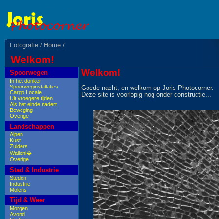
Fotografie
/ Home
/
Welkom!
Welkom!
Spoorwegen
In het donker
Spoorweginstallaties
Goede nacht, en welkom op Joris Photocorner.
Cargo Locale
Deze site is voorlopig nog onder constructie...
Uit vroegere tijden
Als het einde nadert
Beweging
Overige
Landschappen
Alpen
Kust
Zuiders
Walloni�
Overige
Stad & Industrie
Steden
Industrie
Molens
Tijd & Weer
Morgen
Avond