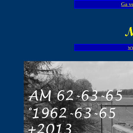
Ga ve
ww